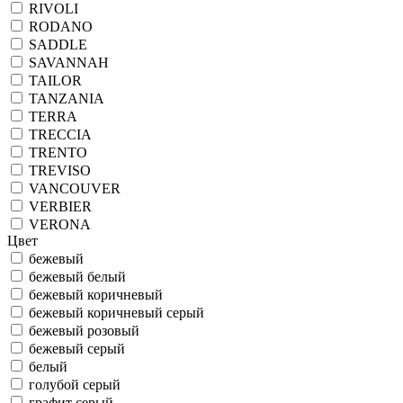
RIVOLI
RODANO
SADDLE
SAVANNAH
TAILOR
TANZANIA
TERRA
TRECCIA
TRENTO
TREVISO
VANCOUVER
VERBIER
VERONA
Цвет
бежевый
бежевый белый
бежевый коричневый
бежевый коричневый серый
бежевый розовый
бежевый серый
белый
голубой серый
графит серый