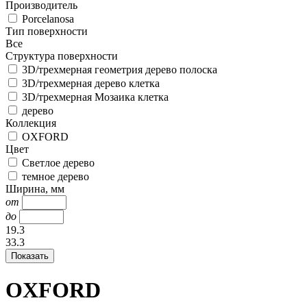
Производитель
Porcelanosa
Тип поверхности
Все
Структура поверхности
3D/трехмерная геометрия дерево полоска
3D/трехмерная дерево клетка
3D/трехмерная Мозаика клетка
дерево
Коллекция
OXFORD
Цвет
Светлое дерево
темное дерево
Ширина, мм
от
до
19.3
33.3
OXFORD