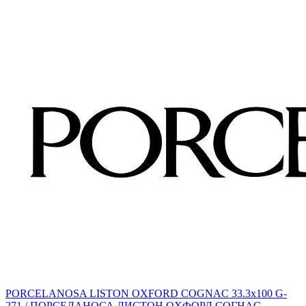
PORCELANOSA LISTON OXFORD COGNAC 33.3х100 G-
271 / ПОРCЕЛАНОСА ЛИСТОН ОXФОРД CОГНАC