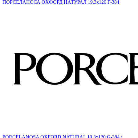
PORCELANOSA OXFORD NATURAL 19.3х120 G-384 /