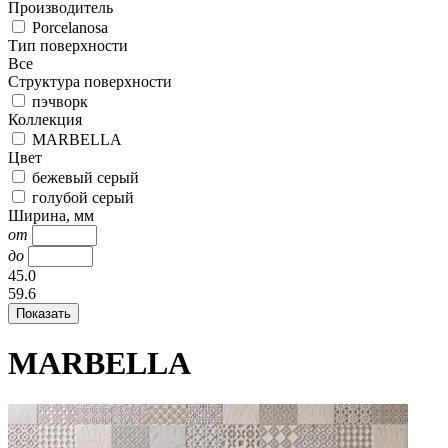
Производитель
Porcelanosa
Тип поверхности
Все
Структура поверхности
пэчворк
Коллекция
MARBELLA
Цвет
бежевый серый
голубой серый
Ширина, мм
от
до
45.0
59.6
MARBELLA