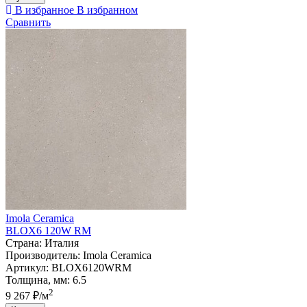
В избранное
В избранном
Сравнить
Imola Ceramica
BLOX6 120W RM
Страна:
Италия
Производитель:
Imola Ceramica
Артикул:
BLOX6120WRM
Толщина, мм:
6.5
2
9 267 ₽/м