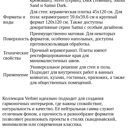
кремовый), Silver (серый), Dark (тёмный), Samui
Sand и Samui Dark.
Для стен: керамическая плитка 45x120 см. Для
Форматы и
пола: керамогранит 59.6x59.6 см и крупный
виды
формат 120x120 см. Также доступны
декоративные серии Samui с особым дизайном.
Преимущественно матовая. Для некоторых
Поверхность
форматов, особенно напольных, доступна
противоскользящая обработка.
Прочный керамогранит. Плиты имеют
Технические
ректифицированные края для
свойства
минималистичных швов.
Универсальное решение для стен и пола.
Подходит для внутренних работ в ванных
Применение
комнатах, кухнях, гостиных, прихожих, а также
для общественных помещений.
Коллекция Verbier идеально подходит для создания
гармоничных интерьеров, где важны спокойствие,
натуральность и качество. Её нейтральная гамма служит
отличным фоном, а прочность и разнообразие форматов
позволяют реализовать проекты в стилях скандинавский,
минимализм или современная классика.