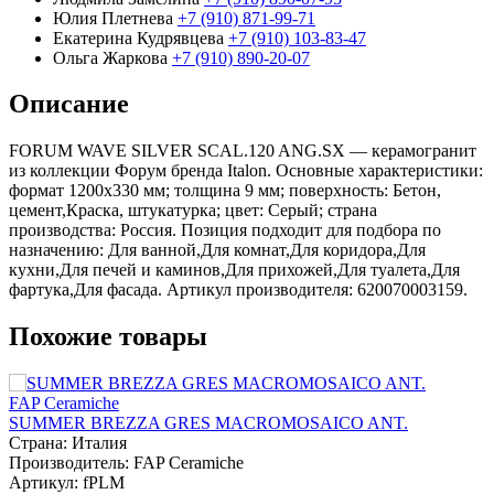
Юлия Плетнева
+7 (910) 871-99-71
Екатерина Кудрявцева
+7 (910) 103-83-47
Ольга Жаркова
+7 (910) 890-20-07
Описание
FORUM WAVE SILVER SCAL.120 ANG.SX — керамогранит
из коллекции Форум бренда Italon. Основные характеристики:
формат 1200x330 мм; толщина 9 мм; поверхность: Бетон,
цемент,Краска, штукатурка; цвет: Серый; страна
производства: Россия. Позиция подходит для подбора по
назначению: Для ванной,Для комнат,Для коридора,Для
кухни,Для печей и каминов,Для прихожей,Для туалета,Для
фартука,Для фасада. Артикул производителя: 620070003159.
Похожие товары
FAP Ceramiche
SUMMER BREZZA GRES MACROMOSAICO ANT.
Страна:
Италия
Производитель:
FAP Ceramiche
Артикул:
fPLM