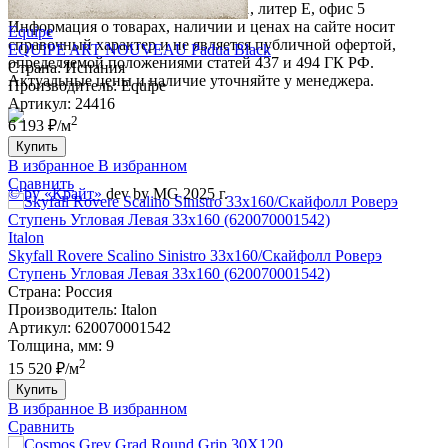
Новгород, Восточный проезд, д. 11, литер Е, офис 5
Информация о товарах, наличии и ценах на сайте носит
Equipe
справочный характер и не является публичной офертой,
EQUIPE ART NOUVEAU Padua Black
определяемой положениями статей 437 и 494 ГК РФ.
Страна:
Испания
Актуальные цены и наличие уточняйте у менеджера.
Производитель:
Equipe
Артикул:
24416
2
6 193 ₽/м
Купить
В избранное
В избранном
Сравнить
© by «Крайт»
dev by MG 2025 г.
Italon
Skyfall Rovere Scalino Sinistro 33x160/Скайфолл Роверэ
Ступень Угловая Левая 33х160 (620070001542)
Страна:
Россия
Производитель:
Italon
Артикул:
620070001542
Толщина, мм:
9
2
15 520 ₽/м
Купить
В избранное
В избранном
Сравнить