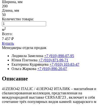
Ширина, мм
200
Длина, мм
50
Количество товара:
2
м
Всего:
7 457 ₽
Купить
Менеджеры отдела продаж
Людмила Замелина
+7 (910) 890-07-95
Юлия Плетнева
+7 (910) 871-99-71
Екатерина Кудрявцева
+7 (910) 103-83-47
Ольга Жаркова
+7 (910) 890-20-07
Описание
41ZERO42 ITALIC / 41ЗЕРО42 ИТАЛИК – масштабная и
сбалансированная коллекция, представленная на
международной выставке CERSAIE'23 , включает в себя
сочетание трёх популярных видов камней: каррарского м